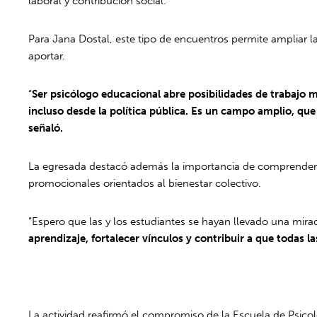
laboral y contribución social.
Para Jana Dostal, este tipo de encuentros permite ampliar l
aportar.
“
Ser psicólogo educacional abre posibilidades de trabajo m
incluso desde la política pública. Es un campo amplio, qu
señaló.
La egresada destacó además la importancia de comprender q
promocionales orientados al bienestar colectivo.
“Espero que las y los estudiantes se hayan llevado una mira
aprendizaje, fortalecer vínculos y contribuir a que todas 
La actividad reafirmó el compromiso de la Escuela de Psico