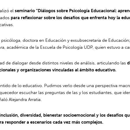
alizó el
seminario “Diálogos sobre Psicología Educacional: aprend
sados
para reflexionar sobre los desafíos que enfrenta hoy la edu
cativas.
,
psicóloga, doctora en Educación y exsubsecretaria de Educación
Lara, académica de la Escuela de Psicología UDP, quien estuvo a c
ad de dialogar desde distintos niveles de análisis, articulando las
d
cionales y organizaciones vinculadas al ámbito educativo.
ntido de lo educativo. Pudimos verlo desde una perspectiva macro,
uecedor escuchar las preguntas de las y los estudiantes, que ident
aló Alejandra Arratia.
nclusión, diversidad, bienestar socioemocional y los desafíos q
 para responder a escenarios cada vez más complejos.