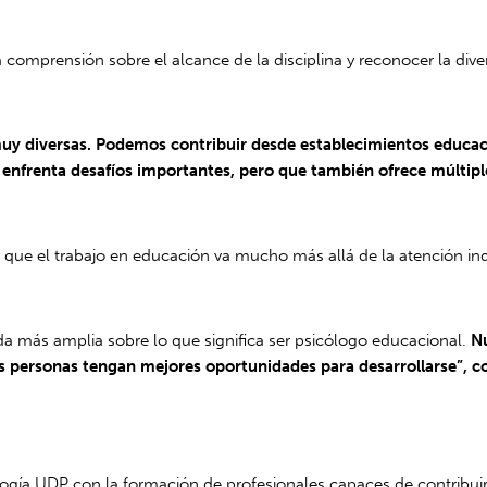
a comprensión sobre el alcance de la disciplina y reconocer la di
uy diversas.
Podemos contribuir desde establecimientos educacio
e enfrenta desafíos importantes, pero que también ofrece múltipl
ue el trabajo en educación va mucho más allá de la atención ind
da más amplia sobre lo que significa ser psicólogo educacional.
N
las personas tengan mejores oportunidades para desarrollarse”, c
logía UDP con la formación de profesionales capaces de contribuir