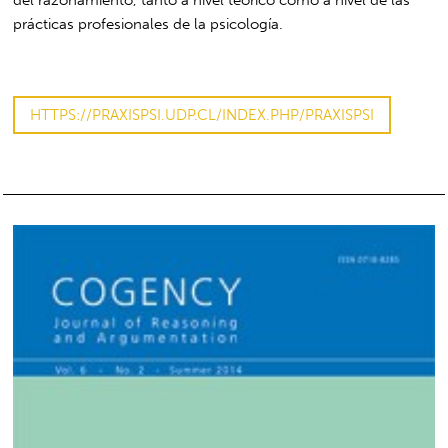
del razonamiento, tanto a nivel teórico como a nivel de las
prácticas profesionales de la psicología.
HTTPS://PRAXISPSI.UDP.CL/INDEX.PHP/PRAXISPSI