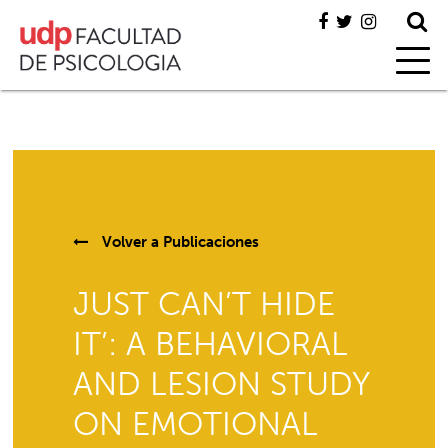
Volver a
Publicaciones
JUST CAN’T HIDE
IT’: A BEHAVIORAL
AND LESION STUDY
ON EMOTIONAL