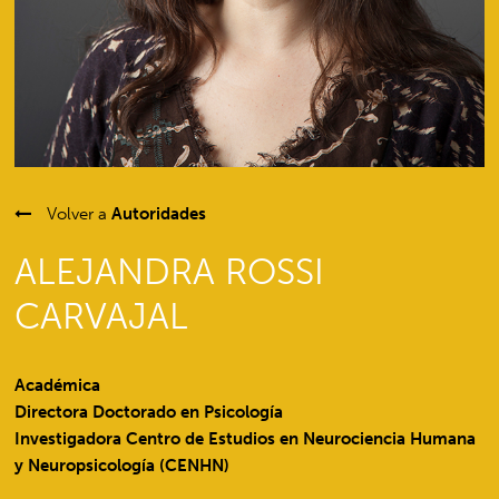
Volver a
Autoridades
ALEJANDRA ROSSI
CARVAJAL
Académica
Directora Doctorado en Psicología
Investigadora Centro de Estudios en Neurociencia Humana
y Neuropsicología (CENHN)